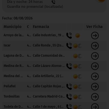
Día y noche: 24 horas
.
Guardia no presencial (localizada)
Fecha: 08/08/2026
Municipio
CP
Farmacia
Ver Ficha
Llamar
1
Arroyo de la Encomienda
47195
Calle Industrias , 19 (Zona: PISUERGA)
Llamar
2
Iscar
47420
Calle Ronda , 55 (Zona: ISCAR)
2
Laguna de Duero
47140
Calle Comunidad de Canarias , 3 (Zona: LAGUNA DE DUERO)
Llamar
Llamar
2
Medina de Rioseco
47800
Calle Lázaro Alonso , 26 (Zona: MEDINA DE RIOSECO)
2
Medina del Campo
47400
Calle Artillería , 22 (Zona: MEDINA DEL CAMPO URBANO)
Llamar
Llamar
2
Peñafiel
47300
Calle Capitán Rojas , 9 (Zona: PEÑAFIEL)
Llamar
2
Tordesillas
47100
Carretera Madrid-Coruña , 7 (Zona: TORDESILLAS)
Llamar
2
Tudela de Duero
47320
Calle 1 de mayo , 6 (Zona: TUDELA DE DUERO)