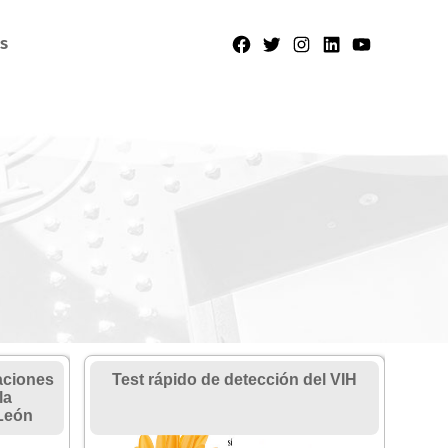
s
aciones
Test rápido de detección del VIH
la
 León