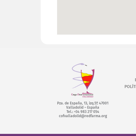
POLÍT
Pza. de España, 13, izq.5º 47001
Valladolid – España
Tel.: +34 983 217 054
cofvalladolid@redfarma.org