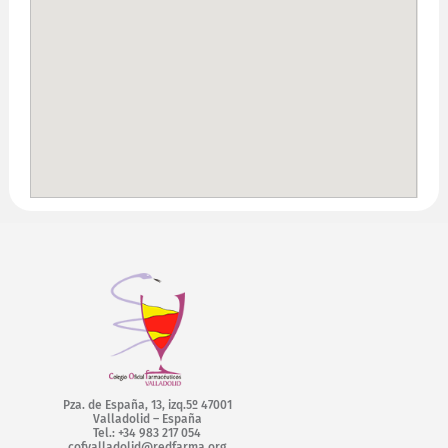
Pza. de España, 13, izq.5º 47001
Valladolid – España
Tel.: +34 983 217 054
cofvalladolid@redfarma.org